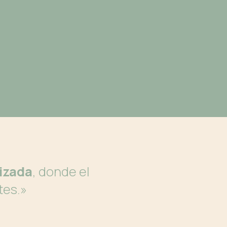
lizada
, donde el
tes.»