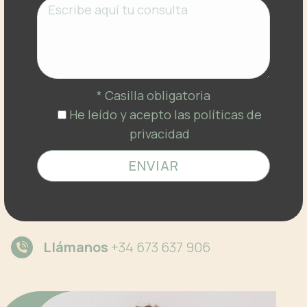
* Casilla obligatoria
He leído y acepto las políticas de
privacidad
Llámanos
+34 673 637 906