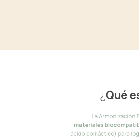
¿
Qué e
La Armonización 
materiales
biocompatib
ácido poliláctico) para lo