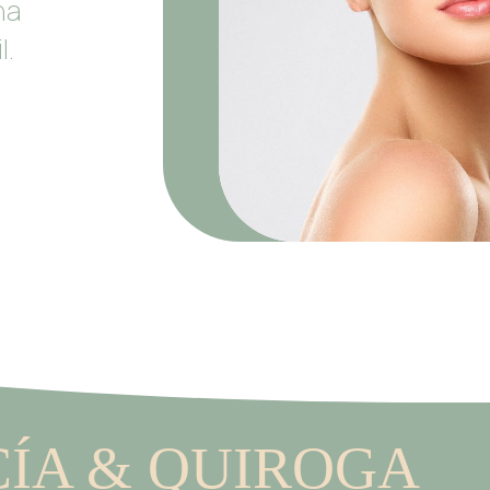
na
l.
ÍA & QUIROGA